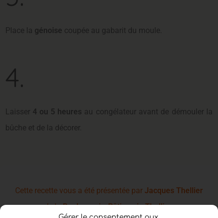
Place la
génoise
coupée au gabarit du moule.
4.
Laisser
4 ou 5 heures
au congélateur avant de démouler la
bûche et de la décorer.
Cette recette vous a été présentée par
Jacques Thellier
de la
Boulangerie-Pâtisserie Thellier
Gérer le consentement aux