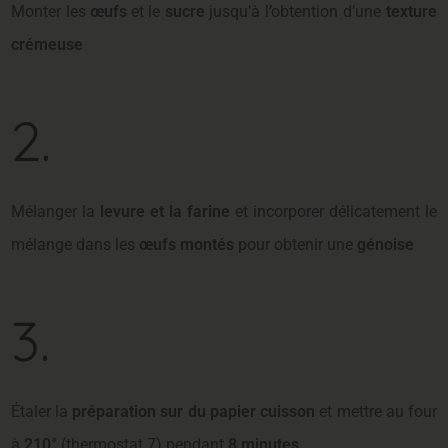
Monter les
œufs
et le
sucre
jusqu’à l’obtention d’une
texture
crémeuse
2.
Mélanger la
levure et la farine
et incorporer délicatement le
mélange dans les
œufs montés
pour obtenir une
génoise
3.
Étaler la
préparation sur du papier cuisson
et mettre au four
à
210°
(thermostat 7) pendant
8 minutes