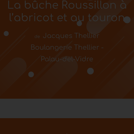
La bûche Roussillon à
l’abricot et au touron
Jacques Thellier
de
Boulangerie Thellier -
Palau-del-Vidre