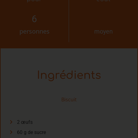
6
personnes
moyen
Ingrédients
Biscuit
2 œufs
60 g de sucre