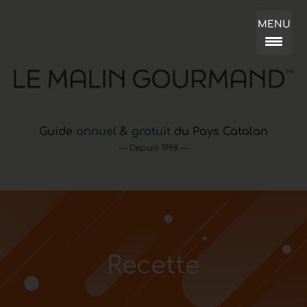
MENU
Guide
annuel
&
gratuit
du Pays Catalan
— Depuis 1998 —
Recette