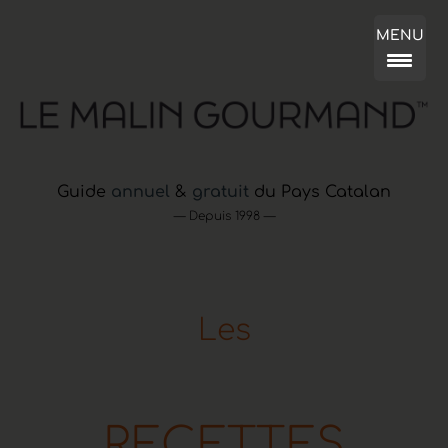
MENU
Guide
annuel
&
gratuit
du Pays Catalan
— Depuis 1998 —
L
e
s
R
E
C
E
T
T
E
S