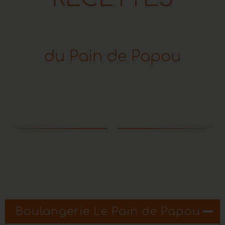
d
u
P
a
i
n
d
e
P
a
p
o
u
Boulangerie Le Pain de Papou