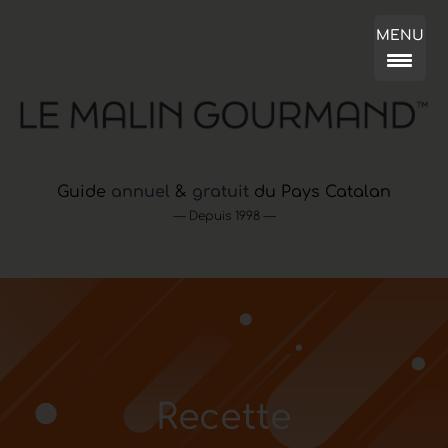
MENU
Guide
annuel
&
gratuit
du Pays Catalan
— Depuis 1998 —
Recette