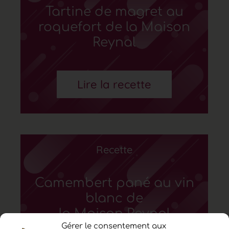
Tartine de magret au
roquefort de la Maison
Reynal
Lire la recette
Recette
Camembert pané au vin
blanc de
la Maison Reynal
Gérer le consentement aux