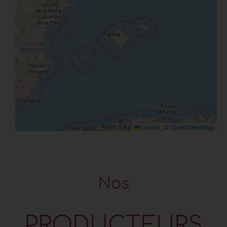
Leaflet
|
©
OpenStreetMap
N
o
s
P
R
O
D
U
C
T
E
U
R
S