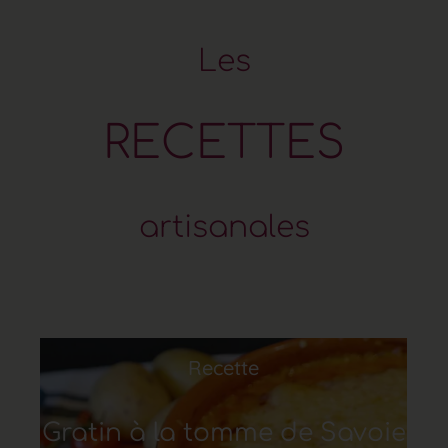
L
e
s
R
E
C
E
T
T
E
S
a
r
t
i
s
a
n
a
l
e
s
Recette
Gratin à la tomme de Savoie