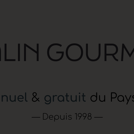
nuel
&
gratuit
du Pay
— Depuis 1998 —