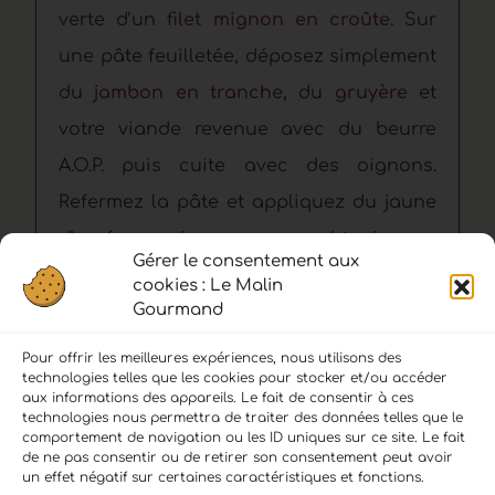
verte d’un
filet mignon en croûte
. Sur
une pâte feuilletée, déposez simplement
du
jambon en tranche
, du
gruyère
et
votre viande revenue avec du beurre
A.O.P. puis cuite avec des oignons.
Refermez la pâte et appliquez du jaune
d’œuf au pinceau pour obtenir une
Gérer le consentement aux
belle couleur dorée. Enfournez 45
cookies : Le Malin
Gourmand
minutes à 200°C.
Pour offrir les meilleures expériences, nous utilisons des
technologies telles que les cookies pour stocker et/ou accéder
aux informations des appareils. Le fait de consentir à ces
technologies nous permettra de traiter des données telles que le
comportement de navigation ou les ID uniques sur ce site. Le fait
de ne pas consentir ou de retirer son consentement peut avoir
LIENS :
un effet négatif sur certaines caractéristiques et fonctions.