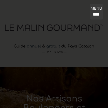
MENU
Guide
annuel
&
gratuit
du Pays Catalan
— Depuis 1998 —
Nos Artisans
Boulangers et