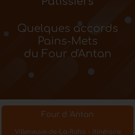
Pâtissiers
Quelques accords
Pains-Mets
du Four d'Antan
Four d 'Antan
Villeneuve-de-La-Raho
- Itinéraire