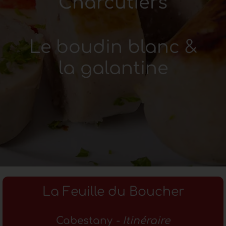
Charcutiers
Le boudin blanc &
la galantine
La Feuille du Boucher
Cabestany
- Itinéraire