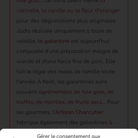
foie gras
… Certains osent même
la
cannelle
,
la vanille
ou la fleur d’oranger
pour des dégustations plus originales.
Jadis réalisée uniquement à base de
volaille,
la galantine
est aujourd’hui
composée d’une préparation maigre de
viande et d’une farce fine de porc. Elle
fait le régal des repas de famille toute
l’année. À Noël, les galantines sont
souvent
agrémentées de foie gras
,
de
truffes
,
de morilles
,
de fruits secs
… Pour
les gourmets, l’
Artisan Charcutier
fabrique également des galantines
à
base de gibier
(sanglier, chevreuil…) pour
Gérer le consentement aux