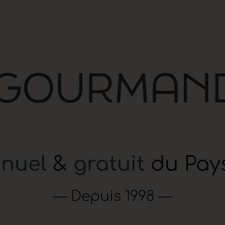
nuel
&
gratuit
du Pay
— Depuis 1998 —