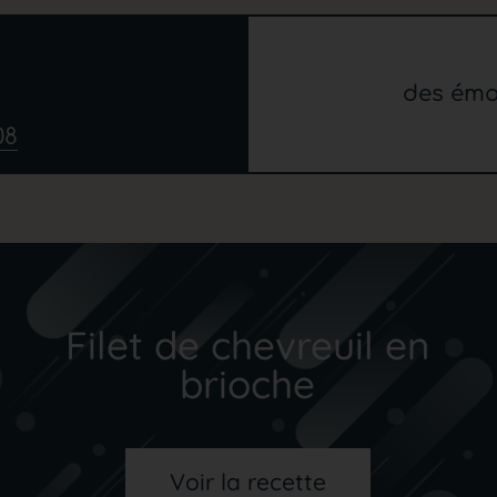
s
des émo
08
Filet de chevreuil en
brioche
Voir la recette