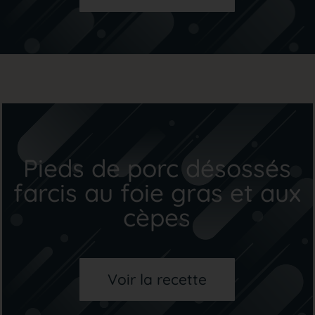
Pieds de porc désossés
farcis au foie gras et aux
cèpes
Voir la recette