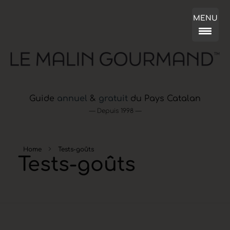
MENU
Guide
annuel
&
gratuit
du Pays Catalan
— Depuis 1998 —
Home
Tests-goûts
Tests-goûts