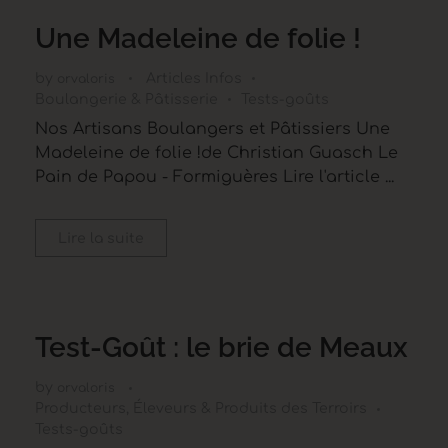
Une Madeleine de folie !
by
Articles Infos
orvaloris
Boulangerie & Pâtisserie
Tests-goûts
Nos Artisans Boulangers et Pâtissiers Une
Madeleine de folie !de Christian Guasch Le
Pain de Papou - Formiguères Lire l'article ...
Lire la suite
Test-Goût : le brie de Meaux
by
orvaloris
Producteurs, Éleveurs & Produits des Terroirs
Tests-goûts